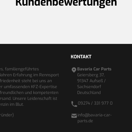
Kundenbewertungen
KONTAKT
es, familiengeführtes
Bavaria Car Parts
Jahren Erfahrung im Rennsport
Geiersberg 37,
riedenheit steht bei uns an
91347 Aufseß /
rer umfassenden KFZ-Expertise
Sachsendorf
 freundlichen und kompetenten
Deutschland
rsand. Unsere Leidenschaft ist
09274 / 331 977 0
nzin im Blut.
gründer)
info@bavaria-car-
parts.de