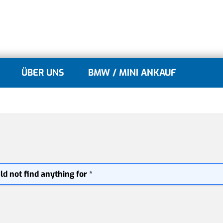
ÜBER UNS
BMW / MINI ANKAUF
lle
gle submenu for MINI Modelle
d not find anything for *