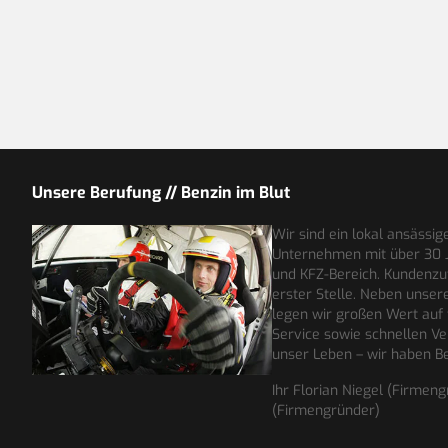
Unsere Berufung // Benzin im Blut
Wir sind ein lokal ansässig
Unternehmen mit über 30 
und KFZ-Bereich. Kundenzuf
erster Stelle. Neben unse
legen wir großen Wert auf
Service sowie schnellen Ve
unser Leben – wir haben Be
Ihr Florian Niegel (Firmen
(Firmengründer)