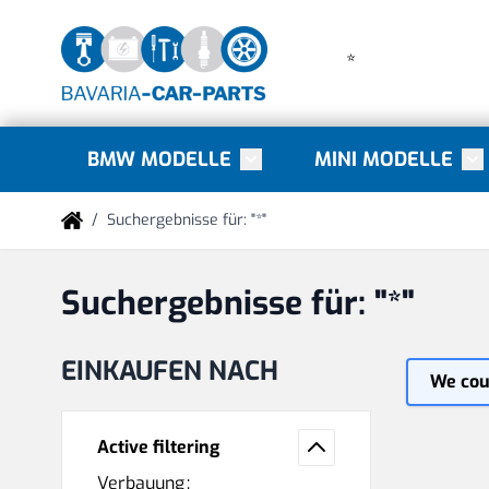
Direkt zum Inhalt
BMW MODELLE
MINI MODELLE
Toggle submenu for BMW Mode
Tog
/
Suchergebnisse für: "*"
Suchergebnisse für: "*"
EINKAUFEN NACH
We coul
Active filtering
Verbauung