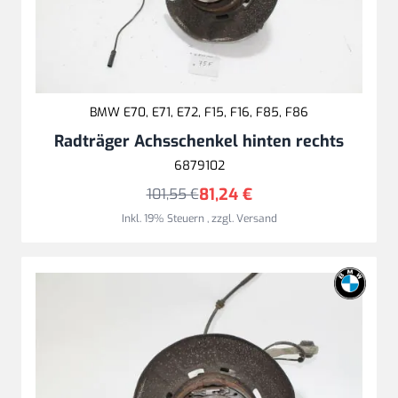
BMW E70, E71, E72, F15, F16, F85, F86
Radträger Achsschenkel hinten rechts
6879102
81,24 €
101,55 €
Inkl. 19% Steuern
,
zzgl.
Versand