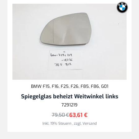
BMW F15, F16, F25, F26, F85, F86, G01
Spiegelglas beheizt Weitwinkel links
7291219
63,61 €
79,50 €
Inkl. 19% Steuern
,
zzgl.
Versand