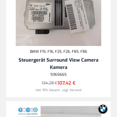
BMW F15, F16, F25, F26, F85, F86
Steuergerät Surround View Camera
Kamera
9365665
107,42 €
134,28 €
Inkl. 19% Steuern
,
zzgl.
Versand