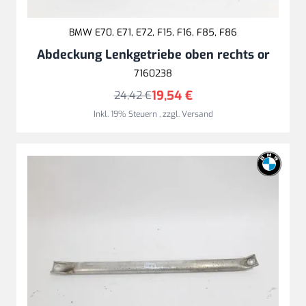
BMW E70, E71, E72, F15, F16, F85, F86
Abdeckung Lenkgetriebe oben rechts or
7160238
19,54 €
24,42 €
Inkl. 19% Steuern
,
zzgl.
Versand