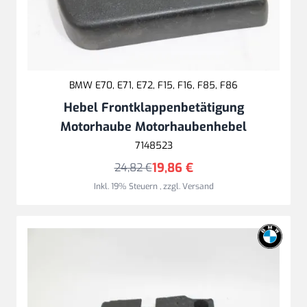
BMW E70, E71, E72, F15, F16, F85, F86
Hebel Frontklappenbetätigung
Motorhaube Motorhaubenhebel
7148523
19,86 €
24,82 €
Inkl. 19% Steuern
,
zzgl.
Versand