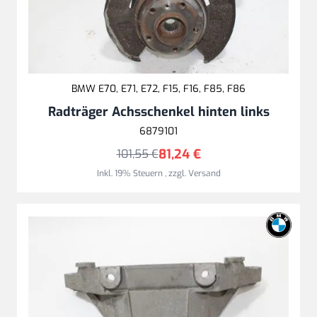
BMW E70, E71, E72, F15, F16, F85, F86
Radträger Achsschenkel hinten links
6879101
81,24 €
101,55 €
Inkl. 19% Steuern
,
zzgl.
Versand