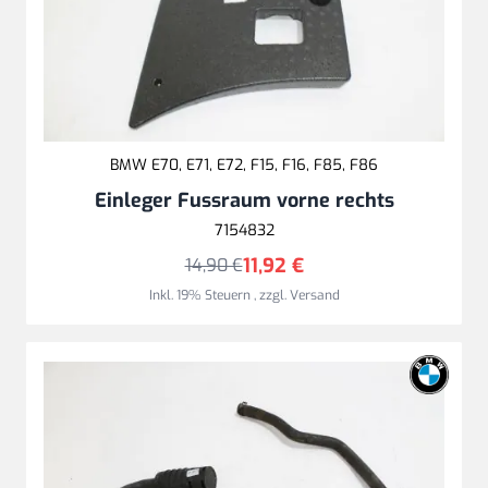
BMW E70, E71, E72, F15, F16, F85, F86
Einleger Fussraum vorne rechts
7154832
11,92 €
14,90 €
Inkl. 19% Steuern
,
zzgl.
Versand