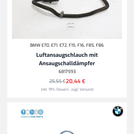
BMW E70, E71, E72, F15, F16, F85, F86
Luftansaugschlauch mit
Ansaugschalldämpfer
6817593
20,44 €
25,55 €
Inkl. 19% Steuern
,
zzgl.
Versand