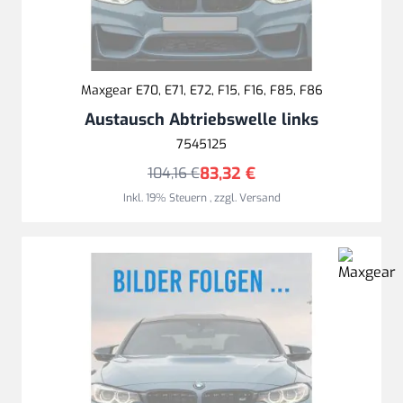
Maxgear E70, E71, E72, F15, F16, F85, F86
Austausch Abtriebswelle links
7545125
83,32 €
104,16 €
Inkl. 19% Steuern
,
zzgl.
Versand