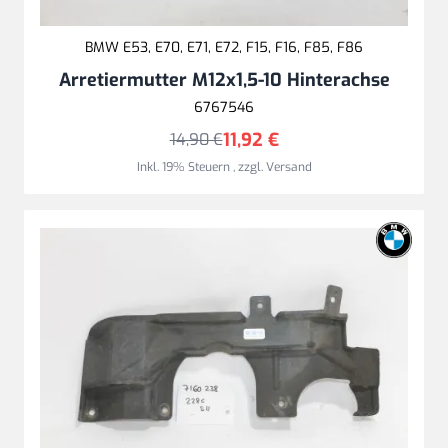
BMW E53, E70, E71, E72, F15, F16, F85, F86
Arretiermutter M12x1,5-10 Hinterachse
6767546
11,92 €
14,90 €
Inkl. 19% Steuern
,
zzgl.
Versand