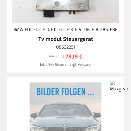
BMW F01, F02, F10, F11, F12, F13, F15, F16, F18, F85, F86
Tv modul Steuergerät
08632251
79,19 €
99,00 €
Inkl. 19% Steuern
,
zzgl.
Versand