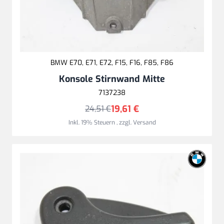
BMW E70, E71, E72, F15, F16, F85, F86
Konsole Stirnwand Mitte
7137238
19,61 €
24,51 €
Inkl. 19% Steuern
,
zzgl.
Versand