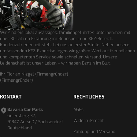
Wir sind ein lokal ansässiges, familiengeführtes Unternehmen mit
über 30 Jahren Erfahrung im Rennsport und KFZ-Bereich.
Kundenzufriedenheit steht bei uns an erster Stelle. Neben unserer
umfassenden KFZ-Expertise legen wir großen Wert auf freundlichen
und kompetenten Service sowie schnellen Versand. Unsere
Leidenschaft ist unser Leben – wir haben Benzin im Blut.
Ihr Florian Niegel (Firmengründer)
(Firmengründer)
KONTAKT
RECHTLICHES
Bavaria Car Parts
AGBs
Geiersberg 37,
Widerrufsrecht
91347 Aufseß / Sachsendorf
Deutschland
Zahlung und Versand