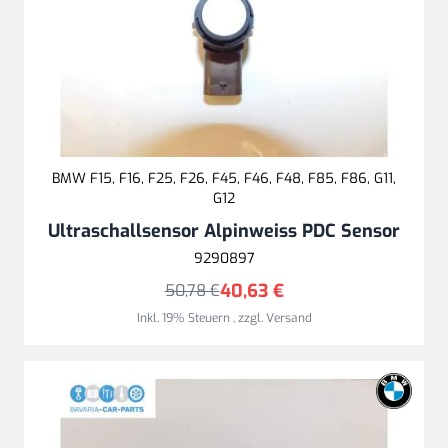
BMW F15, F16, F25, F26, F45, F46, F48, F85, F86, G11,
G12
Ultraschallsensor Alpinweiss PDC Sensor
9290897
40,63 €
50,78 €
Inkl. 19% Steuern
,
zzgl.
Versand