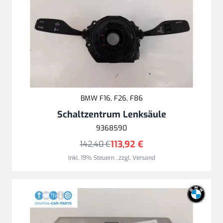
BMW F16, F26, F86
Schaltzentrum Lenksäule
9368590
113,92 €
142,40 €
Inkl. 19% Steuern
,
zzgl.
Versand