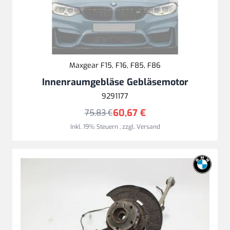
Maxgear F15, F16, F85, F86
Innenraumgebläse Gebläsemotor
9291177
60,67 €
75,83 €
Inkl. 19% Steuern
,
zzgl.
Versand