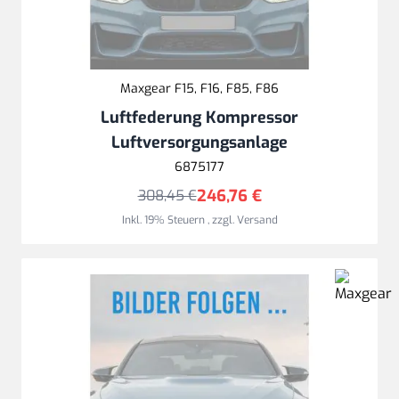
Maxgear F15, F16, F85, F86
Luftfederung Kompressor
Luftversorgungsanlage
6875177
246,76 €
308,45 €
Inkl. 19% Steuern
,
zzgl.
Versand