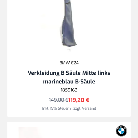
BMW E24
Verkleidung B Säule Mitte links
marineblau B-Säule
1859163
119,20 €
149,00 €
Inkl. 19% Steuern
,
zzgl.
Versand