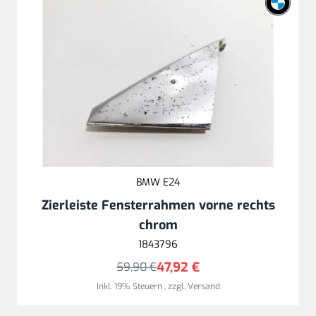
BMW E24
Zierleiste Fensterrahmen vorne rechts
chrom
1843796
47,92 €
59,90 €
Inkl. 19% Steuern
,
zzgl.
Versand