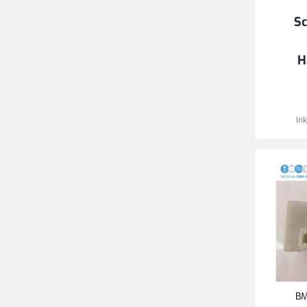
Sc
H
In
BM