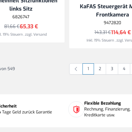
neinheit Sitzfunktionen
KaFAS Steuergerät 
links Sitz
Frontkamera
6826747
9472820
65,33 €
81,66 €
114,64 €
143,31 €
kl. 19% Steuern
,
zzgl.
Versand
Inkl. 19% Steuern
,
zzgl.
Ver
von
549
1
2
3
4
Sie lesen gerade Seite
Seite
Seite
Seite
Flexible Bezahlung
icherheit
Rechnung, Finanzierung, 
4 Tage Geld zurück Garantie
Kreditkarte usw.