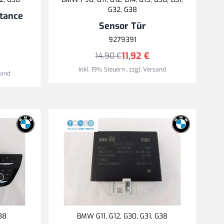
G32, G38
stance
Sensor Tür
9279391
11,92 €
14,90 €
Inkl. 19% Steuern
,
zzgl.
Versand
sand
38
BMW G11, G12, G30, G31, G38