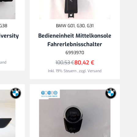
 G38
BMW G01, G30, G31
versity
Bedieneinheit Mittelkonsole
Fahrerlebnisschalter
6993970
80,42 €
100,53 €
sand
Inkl. 19% Steuern
,
zzgl.
Versand