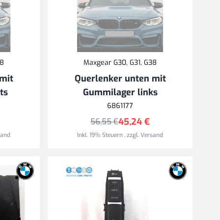
38
Maxgear G30, G31, G38
mit
Querlenker unten mit
ts
Gummilager links
6861177
45,24 €
56,55 €
sand
Inkl. 19% Steuern
,
zzgl.
Versand