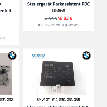
+
Steuergerät Parkassistent PDC
enteil
6841649
48,83 €
61,04 €
Inkl. 19% Steuern
,
zzgl.
Versand
sand
G31, G32,
BMW G11, G12, G30, G31, G38