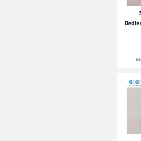
B
Bedie
In