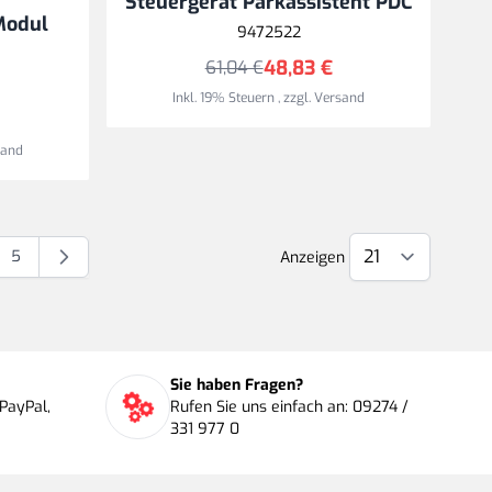
Steuergerät Parkassistent PDC
Modul
9472522
48,83 €
61,04 €
Inkl. 19% Steuern
,
zzgl.
Versand
sand
5
Anzeigen
Seite
Sie haben Fragen?
PayPal,
Rufen Sie uns einfach an: 09274 /
331 977 0