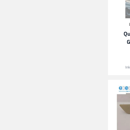
Qu
G
In