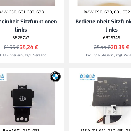
MW G30, G31, G32, G38
BMW F90, G30, G31, G32
neinheit Sitzfunktionen
Bedieneinheit Sitzfun
links
links
6826747
6826746
65,24 €
20,35 €
81,55 €
25,44 €
kl. 19% Steuern
,
zzgl.
Versand
Inkl. 19% Steuern
,
zzgl.
Ver
BMW G01, G30, G31
BMW G11, G12, G30, G31, G