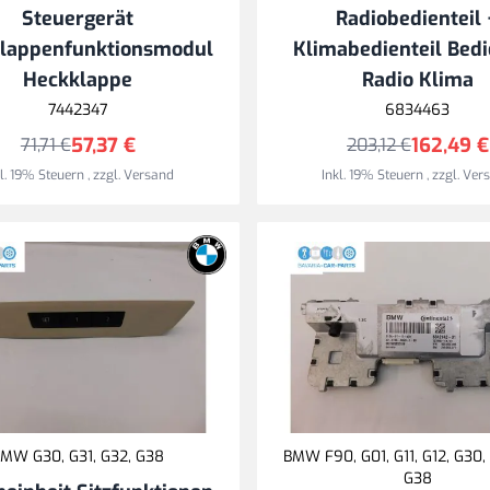
Steuergerät
Radiobedienteil 
lappenfunktionsmodul
Klimabedienteil Bedi
Heckklappe
Radio Klima
7442347
6834463
57,37 €
162,49 €
71,71 €
203,12 €
kl. 19% Steuern
,
zzgl.
Versand
Inkl. 19% Steuern
,
zzgl.
Ver
MW G30, G31, G32, G38
BMW F90, G01, G11, G12, G30, 
G38