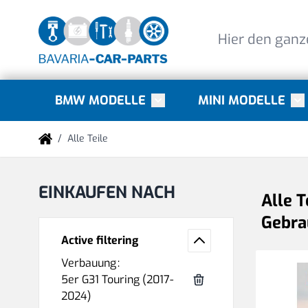
Direkt zum Inhalt
BMW MODELLE
MINI MODELLE
Toggle submenu for BMW Mode
Tog
/
Alle Teile
EINKAUFEN NACH
Alle T
Gebrau
Active filtering
Verbauung
5er G31 Touring (2017-
2024)