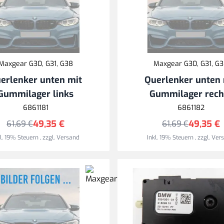
Maxgear G30, G31, G38
Maxgear G30, G31, G
erlenker unten mit
Querlenker unten 
Gummilager links
Gummilager rech
6861181
6861182
49,35 €
49,35 €
61,69 €
61,69 €
kl. 19% Steuern
,
zzgl.
Versand
Inkl. 19% Steuern
,
zzgl.
Ver