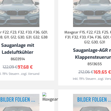
 F22, F23, F32, F33, F36, G01,
Maxgear F15, F22, F23, F25, 
8, G11, G12, G30, G31, G32, G38
F31, F32, F33, F34, F36, G01, 
G12, G30, G31
Sauganlage mit
Sauganlage-AGR 
Ladeluftkühler
Klappensteueru
8603914
8513655
97,68 €
122,09 €
169,65 €
212,06 €
kl. 19% Steuern
,
zzgl.
Versand
Inkl. 19% Steuern
,
zzgl.
Ver