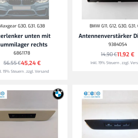
Maxgear G30, G31, G38
BMW G11, G12, G30, G31,
erlenker unten mit
Antennenverstärker Di
ummilager rechts
9384054
6861178
11,92 €
14,90 €
45,24 €
56,55 €
Inkl. 19% Steuern
,
zzgl.
Ver
kl. 19% Steuern
,
zzgl.
Versand