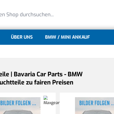
ÜBER UNS
BMW / MINI ANKAUF
lle
gle submenu for MINI Modelle
eile | Bavaria Car Parts - BMW
chtteile zu fairen Preisen