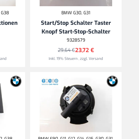
, G38
BMW G30, G31
ktionen
Start/Stop Schalter Taster
Knopf Start-Stop-Schalter
9328579
23,72 €
29,64 €
sand
Inkl. 19% Steuern
,
zzgl.
Versand
32, G38
BMW F90, G11, G12, G14, G15, G30, G31,