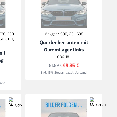
F26, F30,
Maxgear G30, G31, G38
G02, G11,
Querlenker unten mit
Gummilager links
mit
6861181
ng
49,35 €
61,69 €
Inkl. 19% Steuern
,
zzgl.
Versand
sand