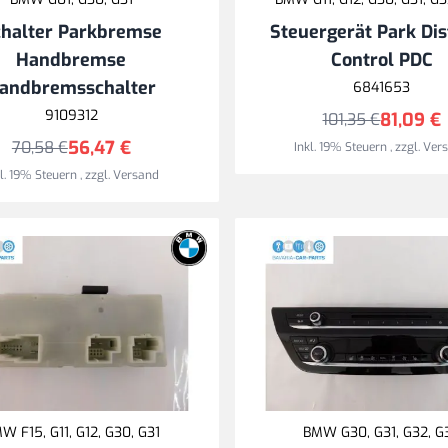
halter Parkbremse
Steuergerät Park Di
Handbremse
Control PDC
andbremsschalter
6841653
9109312
81,09 €
101,35 €
56,47 €
70,58 €
Inkl. 19% Steuern
,
zzgl.
Ver
kl. 19% Steuern
,
zzgl.
Versand
W F15, G11, G12, G30, G31
BMW G30, G31, G32, G