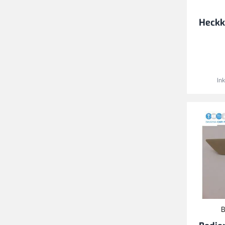
Heckk
In
B