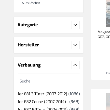
Alles löschen
Kategorie
Maxgear
G02, G0
Hersteller
Verbauung
In
Suche
Produkt(e)
1er E81 3-Türer (2007-2012)
(1086)
Produkt(e)
1er E82 Coupé (2007-2014)
(968)
Produkt(e)
1er E87 5-Türer (2004-2011)
(958)