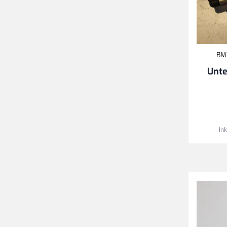
BMW
Unte
In