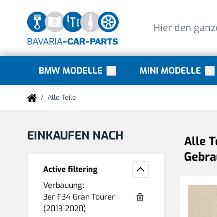
Direkt zum Inhalt
BMW MODELLE
MINI MODELLE
Toggle submenu for BMW Mode
Tog
/
Alle Teile
EINKAUFEN NACH
Alle T
Gebrau
Active filtering
Verbauung
3er F34 Gran Tourer
(2013-2020)