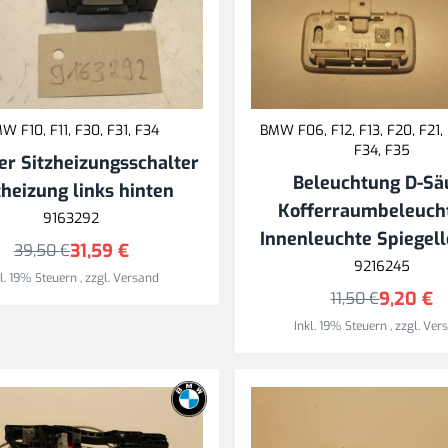
W F10, F11, F30, F31, F34
BMW F06, F12, F13, F20, F21, 
F34, F35
er Sitzheizungsschalter
Beleuchtung D-Sä
zheizung links hinten
Kofferraumbeleuch
9163292
Innenleuchte Spiegel
31,59 €
39,50 €
9216245
kl. 19% Steuern
,
zzgl.
Versand
9,20 €
11,50 €
Inkl. 19% Steuern
,
zzgl.
Ver