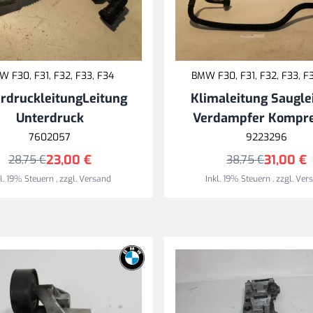
 F30, F31, F32, F33, F34
BMW F30, F31, F32, F33, F
rdruckleitungLeitung
Klimaleitung Saugle
Unterdruck
Verdampfer Kompre
7602057
9223296
23,00 €
31,00 €
28,75 €
38,75 €
kl. 19% Steuern
,
zzgl.
Versand
Inkl. 19% Steuern
,
zzgl.
Ver