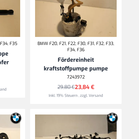
 F34, F35
BMW F20, F21, F22, F30, F31, F32, F33,
F34, F36
ppe
Fördereinheit
fer
kraftstoffpumpe pumpe
7243972
23,84 €
29,80 €
sand
Inkl. 19% Steuern
,
zzgl.
Versand