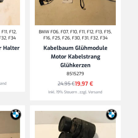
F11, F12,
BMW F06, F07, F10, F11, F12, F13, F15,
 F32, F34
F16, F25, F26, F30, F31, F32, F34
r Halter
Kabelbaum Glühmodule
Motor Kabelstrang
Glühkerzen
8515279
19,97 €
24,95 €
sand
Inkl. 19% Steuern
,
zzgl.
Versand