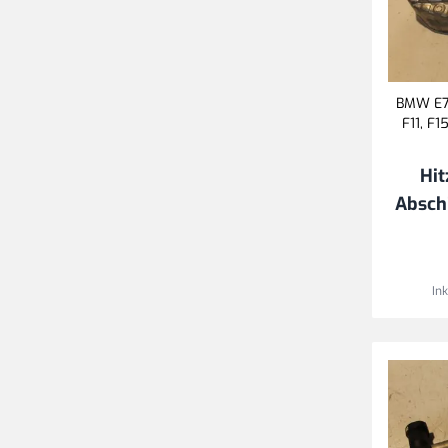
BMW E71,
F11, F1
Hit
Absch
In