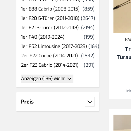
Produkt(e)
1er E88 Cabrio (2008-2015)
(859)
Produkt(e)
1er F20 5-Türer (2011-2018)
(2547)
Produkt(e)
1er F21 3-Türer (2012-2018)
(2194)
Produkt(e)
1er F40 (2019-2024)
(199)
BM
Produkt(e)
1er F52 Limousine (2017-2023)
(164)
Tr
Produkt(e)
2er F22 Coupé (2014-2021)
(1592)
Türau
Produkt(e)
2er F23 Cabrio (2014-2021)
(891)
Anzeigen (136) Mehr
In
Preis