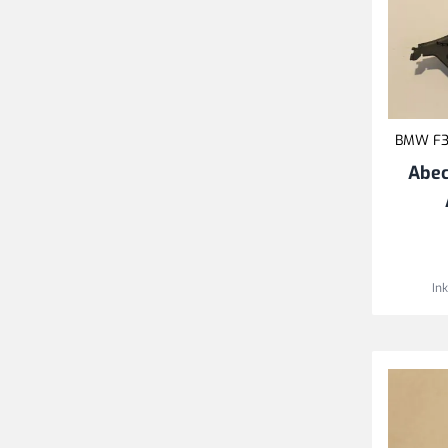
BMW F30
Abe
In