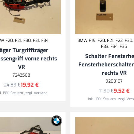
W F20, F21, F30, F31, F34
BMW F15, F20, F21, F22, F30, 
F33, F34, F35
äger Türgriffträger
Schalter Fensterh
ssengriff vorne rechts
Fensterheberschalter
VR
rechts VR
7242568
9208107
19,92 €
24,89 €
9,52 €
11,90 €
kl. 19% Steuern
,
zzgl.
Versand
Inkl. 19% Steuern
,
zzgl.
Ver