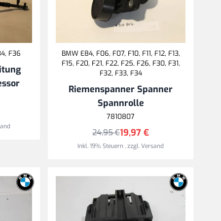
34, F36
BMW E84, F06, F07, F10, F11, F12, F13,
F15, F20, F21, F22, F25, F26, F30, F31,
itung
F32, F33, F34
ssor
Riemenspanner Spanner
Spannrolle
7810807
sand
19,97 €
24,95 €
Inkl. 19% Steuern
,
zzgl.
Versand