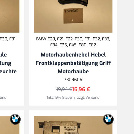
F30, F31,
BMW F20, F21, F22, F30, F31, F32, F33,
F34, F35, F45, F80, F82
ule
Motorhaubenhebel Hebel
tung
Frontklappenbetätigung Griff
leuchte
Motorhaube
7309606
15,96 €
19,94 €
sand
Inkl. 19% Steuern
,
zzgl.
Versand