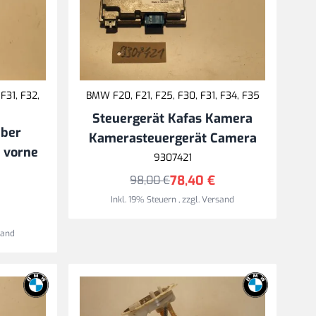
F31, F32,
BMW F20, F21, F25, F30, F31, F34, F35
Steuergerät Kafas Kamera
eber
Kamerasteuergerät Camera
 vorne
9307421
78,40 €
98,00 €
Inkl. 19% Steuern
,
zzgl.
Versand
sand