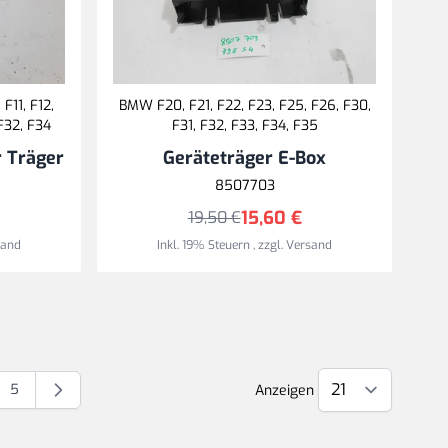
F11, F12,
BMW F20, F21, F22, F23, F25, F26, F30,
 F32, F34
F31, F32, F33, F34, F35
r Träger
Geräteträger E-Box
8507703
15,60 €
19,50 €
sand
Inkl. 19% Steuern
,
zzgl.
Versand
5
Anzeigen
Seite