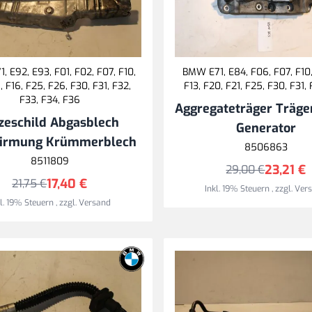
 E92, E93, F01, F02, F07, F10,
BMW E71, E84, F06, F07, F10, 
5, F16, F25, F26, F30, F31, F32,
F13, F20, F21, F25, F30, F31,
F33, F34, F36
Aggregateträger Träge
zeschild Abgasblech
Generator
irmung Krümmerblech
8506863
8511809
23,21 €
29,00 €
17,40 €
21,75 €
Inkl. 19% Steuern
,
zzgl.
Ver
kl. 19% Steuern
,
zzgl.
Versand