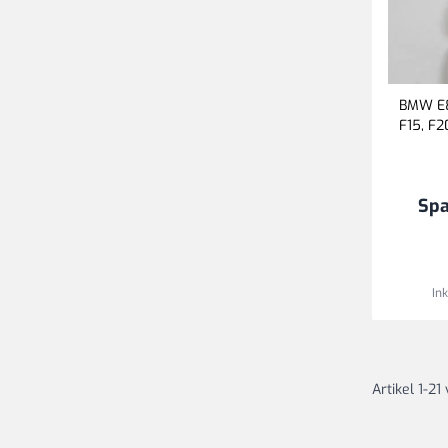
BMW E84
F15, F2
Sp
In
Artikel
1
-
21