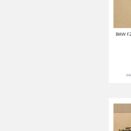
BMW F20,
In