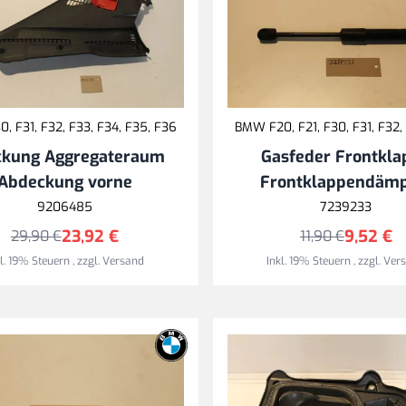
, F31, F32, F33, F34, F35, F36
BMW F20, F21, F30, F31, F32,
ckung Aggregateraum
Gasfeder Frontkla
Abdeckung vorne
Frontklappendämp
9206485
7239233
23,92 €
9,52 €
29,90 €
11,90 €
kl. 19% Steuern
,
zzgl.
Versand
Inkl. 19% Steuern
,
zzgl.
Ver