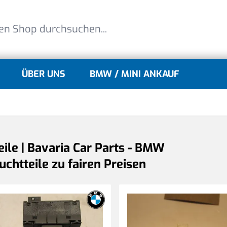
ÜBER UNS
BMW / MINI ANKAUF
lle
gle submenu for MINI Modelle
eile | Bavaria Car Parts - BMW
chtteile zu fairen Preisen