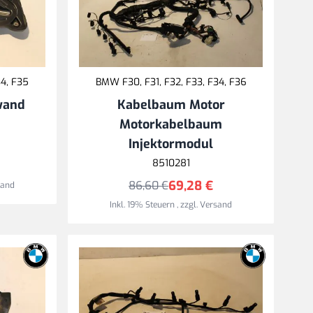
34, F35
BMW F30, F31, F32, F33, F34, F36
wand
Kabelbaum Motor
Motorkabelbaum
Injektormodul
8510281
69,28 €
86,60 €
sand
Inkl. 19% Steuern
,
zzgl.
Versand