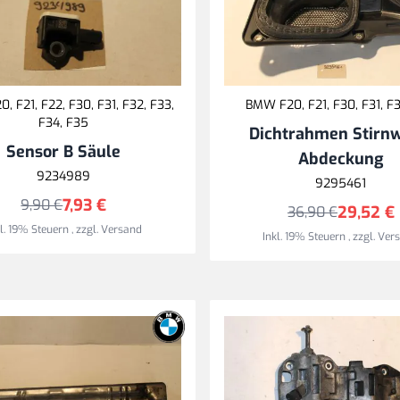
 F21, F22, F30, F31, F32, F33,
BMW F20, F21, F30, F31, F
F34, F35
Dichtrahmen Stirn
Sensor B Säule
Abdeckung
9234989
9295461
7,93 €
9,90 €
29,52 €
36,90 €
kl. 19% Steuern
,
zzgl.
Versand
Inkl. 19% Steuern
,
zzgl.
Ver