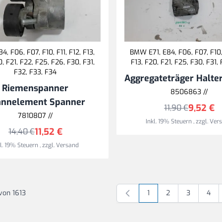
, F06, F07, F10, F11, F12, F13,
BMW E71, E84, F06, F07, F10, 
0, F21, F22, F25, F26, F30, F31,
F13, F20, F21, F25, F30, F31,
F32, F33, F34
Aggregateträger Halte
Riemenspanner
8506863 //
annelement Spanner
9,52 €
11,90 €
7810807 //
Inkl. 19% Steuern
,
zzgl.
Ver
11,52 €
14,40 €
kl. 19% Steuern
,
zzgl.
Versand
von
1613
1
2
3
4
Sie lesen gerade Seite
Seite
Seite
Seite