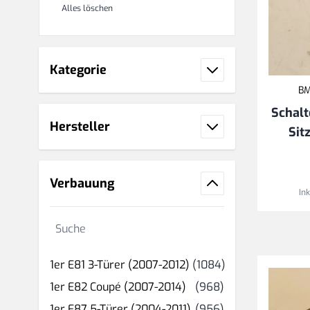
Alles löschen
Kategorie
BM
Schalt
Hersteller
Sit
Verbauung
In
Suche
Produkt(e)
1er E81 3-Türer (2007-2012)
(1084)
Produkt(e)
1er E82 Coupé (2007-2014)
(968)
Produkt(e)
1er E87 5-Türer (2004-2011)
(956)