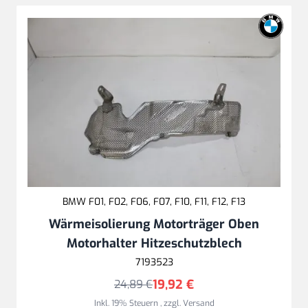
BMW F01, F02, F06, F07, F10, F11, F12, F13
Wärmeisolierung Motorträger Oben
Motorhalter Hitzeschutzblech
7193523
19,92 €
24,89 €
Inkl. 19% Steuern
,
zzgl.
Versand