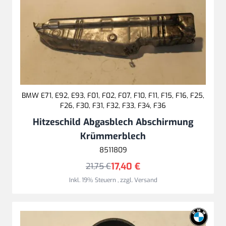
BMW E71, E92, E93, F01, F02, F07, F10, F11, F15, F16, F25,
F26, F30, F31, F32, F33, F34, F36
Hitzeschild Abgasblech Abschirmung
Krümmerblech
8511809
17,40 €
21,75 €
Inkl. 19% Steuern
,
zzgl.
Versand