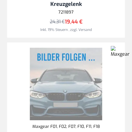
Kreuzgelenk
7211897
19,44 €
24,31 €
Inkl. 19% Steuern
,
zzgl.
Versand
Maxgear F01, F02, F07, F10, F11, F18