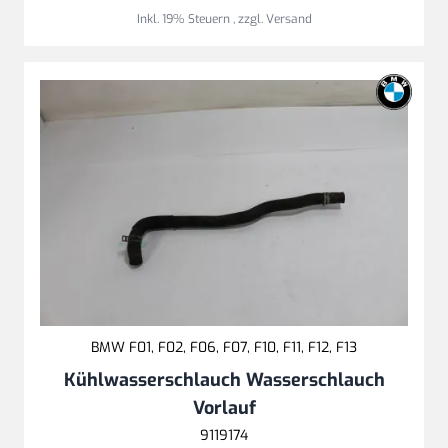
Inkl. 19% Steuern
,
zzgl.
Versand
BMW F01, F02, F06, F07, F10, F11, F12, F13
Kühlwasserschlauch Wasserschlauch
Vorlauf
9119174