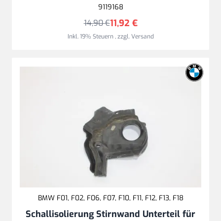
9119168
11,92 €
14,90 €
Inkl. 19% Steuern
,
zzgl.
Versand
BMW F01, F02, F06, F07, F10, F11, F12, F13, F18
Schallisolierung Stirnwand Unterteil für