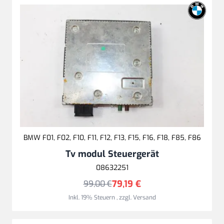
BMW F01, F02, F10, F11, F12, F13, F15, F16, F18, F85, F86
Tv modul Steuergerät
08632251
79,19 €
99,00 €
Inkl. 19% Steuern
,
zzgl.
Versand