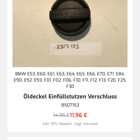
BMW E53, E60, E61, E63, E64, E65, E66, E70, E71, E84,
E90, E92, E93, F01, F02, F06, F10, F11, F12, F13, F20, F25,
F30
Öldeckel Einfüllstutzen Verschluss
8507153
11,96 €
14,95 €
Inkl. 19% Steuern
,
zzgl.
Versand