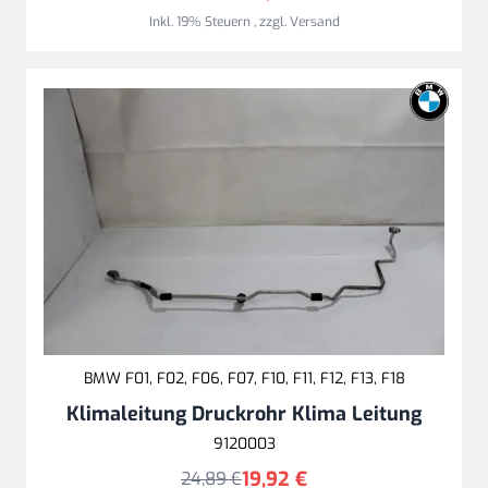
Inkl. 19% Steuern
,
zzgl.
Versand
BMW F01, F02, F06, F07, F10, F11, F12, F13, F18
Klimaleitung Druckrohr Klima Leitung
9120003
19,92 €
24,89 €