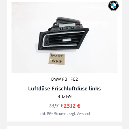
BMW F01, F02
Luftdüse Frischluftdüse links
9112149
23,12 €
28,91 €
Inkl. 19% Steuern
,
zzgl.
Versand