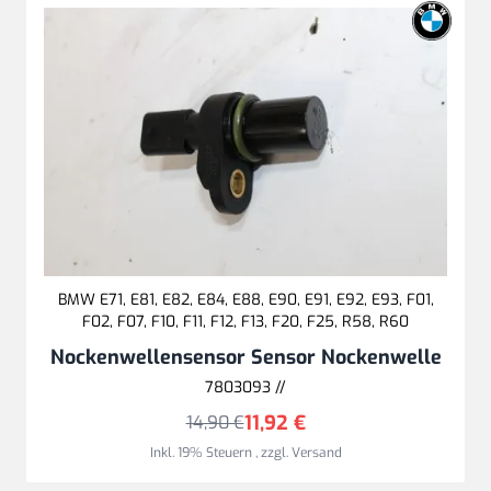
BMW E71, E81, E82, E84, E88, E90, E91, E92, E93, F01,
F02, F07, F10, F11, F12, F13, F20, F25, R58, R60
Nockenwellensensor Sensor Nockenwelle
7803093 //
11,92 €
14,90 €
Inkl. 19% Steuern
,
zzgl.
Versand