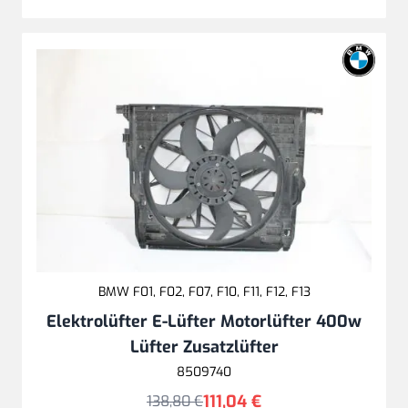
BMW F01, F02, F07, F10, F11, F12, F13
Elektrolüfter E-Lüfter Motorlüfter 400w
Lüfter Zusatzlüfter
8509740
111,04 €
138,80 €