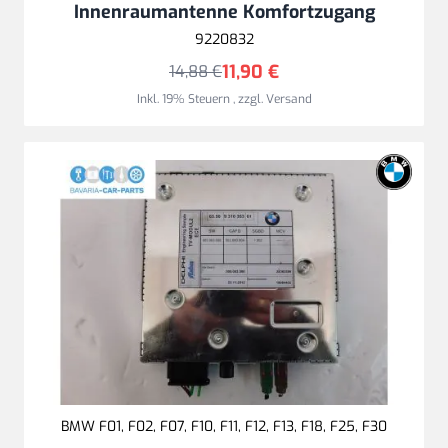
Innenraumantenne Komfortzugang
9220832
11,90 €
14,88 €
Inkl. 19% Steuern
,
zzgl.
Versand
BMW F01, F02, F07, F10, F11, F12, F13, F18, F25, F30