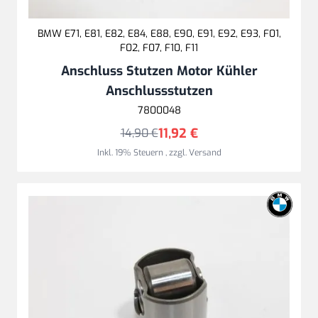
BMW E71, E81, E82, E84, E88, E90, E91, E92, E93, F01,
F02, F07, F10, F11
Anschluss Stutzen Motor Kühler
Anschlussstutzen
7800048
11,92 €
14,90 €
Inkl. 19% Steuern
,
zzgl.
Versand