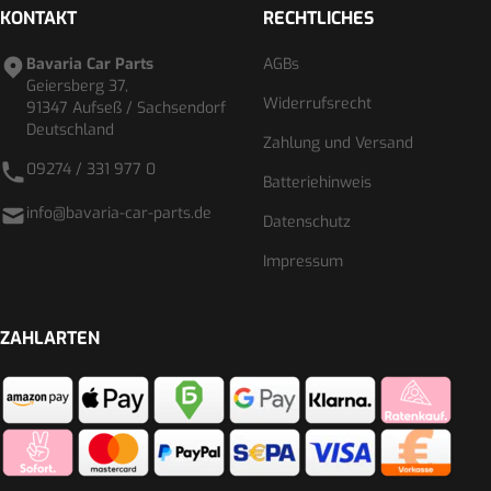
KONTAKT
RECHTLICHES
Bavaria Car Parts
AGBs
Geiersberg 37,
Widerrufsrecht
91347 Aufseß / Sachsendorf
Deutschland
Zahlung und Versand
09274 / 331 977 0
Batteriehinweis
info@bavaria-car-parts.de
Datenschutz
Impressum
ZAHLARTEN