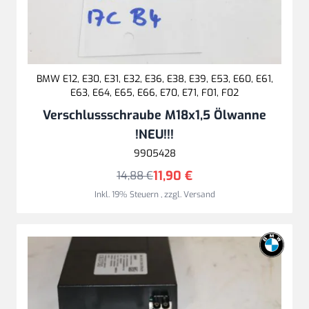
BMW E12, E30, E31, E32, E36, E38, E39, E53, E60, E61,
E63, E64, E65, E66, E70, E71, F01, F02
Verschlussschraube M18x1,5 Ölwanne
!NEU!!!
9905428
11,90 €
14,88 €
Inkl. 19% Steuern
,
zzgl.
Versand