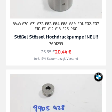
BMW E70, E71, E72, E82, E84, E88, E89, F01, F02, F07,
F10, F11, F12, F18, F25, R60
Stößel Stössel Hochdruckpumpe !NEU!!
7601233
20,44 €
25,55 €
Inkl. 19% Steuern
,
zzgl.
Versand