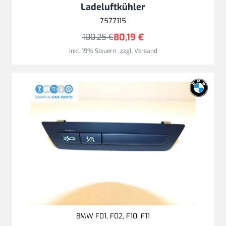
Ladeluftkühler
7577115
80,19 €
100,25 €
Inkl. 19% Steuern
,
zzgl.
Versand
BMW F01, F02, F10, F11