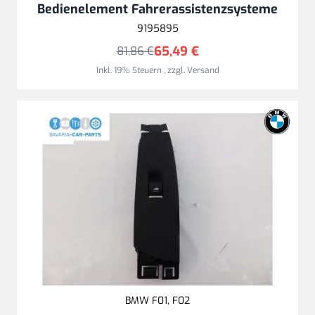
Bedienelement Fahrerassistenzsysteme
9195895
65,49 €
81,86 €
Inkl. 19% Steuern
,
zzgl.
Versand
BMW F01, F02