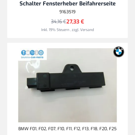
Schalter Fensterheber Beifahrerseite
9163519
27,33 €
34,16 €
Inkl. 19% Steuern
,
zzgl.
Versand
BMW F01, F02, F07, F10, F11, F12, F13, F18, F20, F25