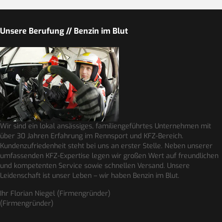
Unsere Berufung // Benzin im Blut
Wir sind ein lokal ansässiges, familiengeführtes Unternehmen mit
über 30 Jahren Erfahrung im Rennsport und KFZ-Bereich.
Kundenzufriedenheit steht bei uns an erster Stelle. Neben unserer
umfassenden KFZ-Expertise legen wir großen Wert auf freundlichen
und kompetenten Service sowie schnellen Versand. Unsere
Leidenschaft ist unser Leben – wir haben Benzin im Blut.
Ihr Florian Niegel (Firmengründer)
(Firmengründer)