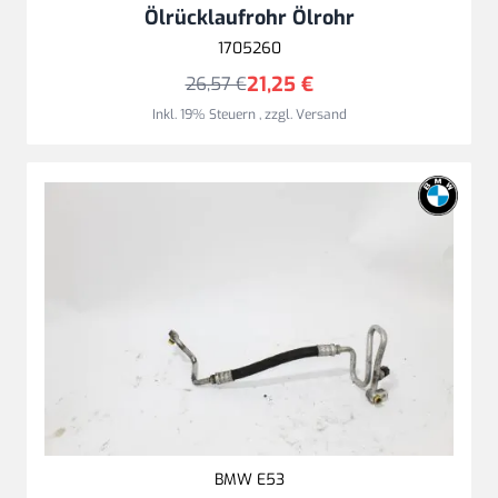
Ölrücklaufrohr Ölrohr
1705260
21,25 €
26,57 €
Inkl. 19% Steuern
,
zzgl.
Versand
BMW E53