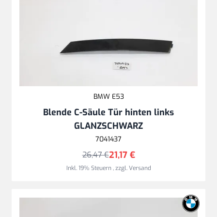
BMW E53
Blende C-Säule Tür hinten links
GLANZSCHWARZ
7041437
21,17 €
26,47 €
Inkl. 19% Steuern
,
zzgl.
Versand