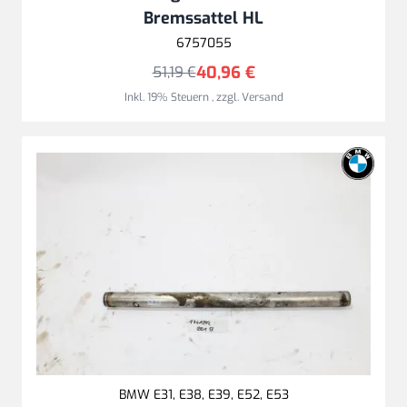
Bremssattel HL
6757055
40,96 €
51,19 €
Inkl. 19% Steuern
,
zzgl.
Versand
BMW E31, E38, E39, E52, E53