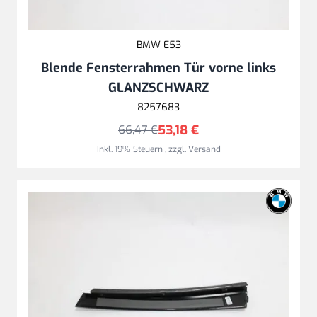
BMW E53
Blende Fensterrahmen Tür vorne links
GLANZSCHWARZ
8257683
53,18 €
66,47 €
Inkl. 19% Steuern
,
zzgl.
Versand