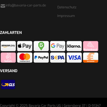
info@bavaria-car-parts.de
Datenschutz
Impressum
ZAHLARTEN
VERSAND
Copyright © 2025 Bavaria Car Parts UG | Geiersberg 37 | D-91347