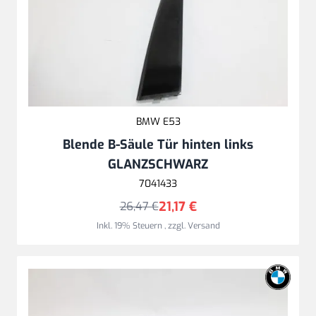
BMW E53
Blende B-Säule Tür hinten links
GLANZSCHWARZ
7041433
21,17 €
26,47 €
Inkl. 19% Steuern
,
zzgl.
Versand