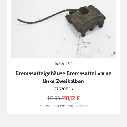
BMW E53
Bremssattelgehäuse Bremssattel vorne
links Zweikolben
6757053 /
91,12 €
113,89 €
Inkl. 19% Steuern
,
zzgl.
Versand