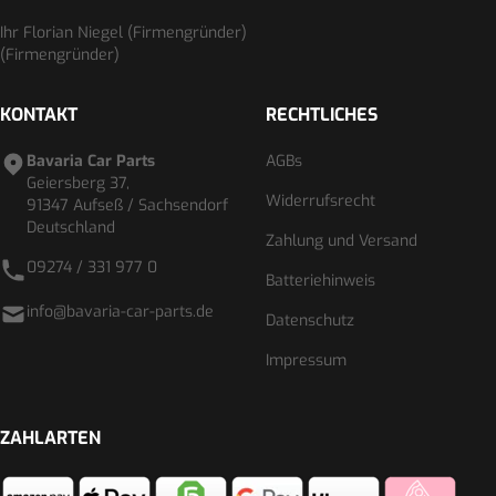
Ihr Florian Niegel (Firmengründer)
(Firmengründer)
KONTAKT
RECHTLICHES
Bavaria Car Parts
AGBs
Geiersberg 37,
Widerrufsrecht
91347 Aufseß / Sachsendorf
Deutschland
Zahlung und Versand
09274 / 331 977 0
Batteriehinweis
info@bavaria-car-parts.de
Datenschutz
Impressum
ZAHLARTEN