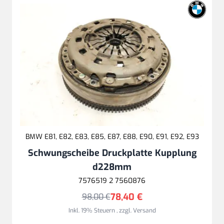
BMW E81, E82, E83, E85, E87, E88, E90, E91, E92, E93
Schwungscheibe Druckplatte Kupplung
d228mm
7576519 2 7560876
78,40 €
98,00 €
Inkl. 19% Steuern
,
zzgl.
Versand