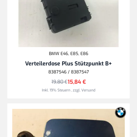
BMW E46, E85, E86
Verteilerdose Plus Stützpunkt B+
8387546 / 8387547
15,84 €
19,80 €
Inkl. 19% Steuern
,
zzgl.
Versand