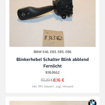
BMW E46, E83, E85, E86
Blinkerhebel Schalter Blink abblend
Fernlicht
8363662
8,16 €
10,20 €
Inkl. 19% Steuern
,
zzgl.
Versand