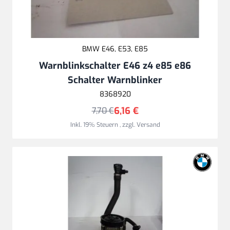
BMW E46, E53, E85
Warnblinkschalter E46 z4 e85 e86
Schalter Warnblinker
8368920
6,16 €
7,70 €
Inkl. 19% Steuern
,
zzgl.
Versand