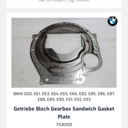
Inkl. 19% Steuern
,
zzgl.
Versand
BMW E60, E61, E63, E64, E65, E66, E82, E85, E86, E87,
E88, E89, E90, E91, E92, E93
Getriebe Blech Gearbox Sandwich Gasket
Plate
7530105