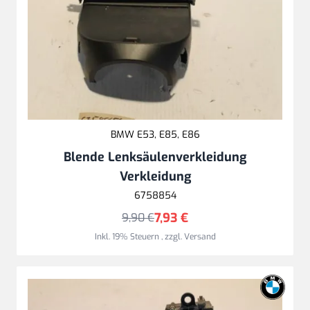
BMW E53, E85, E86
Blende Lenksäulenverkleidung
Verkleidung
6758854
7,93 €
9,90 €
Inkl. 19% Steuern
,
zzgl.
Versand