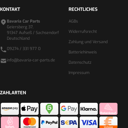
KONTAKT
RECHTLICHES
Bavaria Car Parts
AGBs
Geiersberg 37,
Widerrufsrecht
91347 Aufseß / Sachsendorf
Deutschland
Zahlung und Versand
09274 / 331 977 0
Batteriehinweis
info@bavaria-car-parts.de
Datenschutz
Impressum
ZAHLARTEN