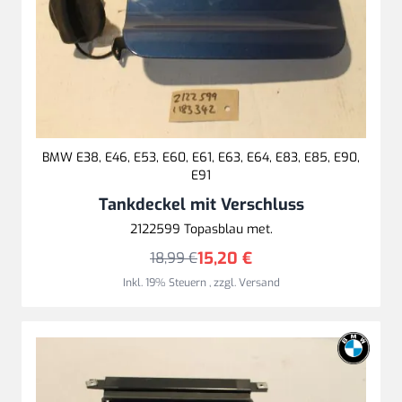
BMW E38, E46, E53, E60, E61, E63, E64, E83, E85, E90,
E91
Tankdeckel mit Verschluss
2122599 Topasblau met.
15,20 €
18,99 €
Inkl. 19% Steuern
,
zzgl.
Versand