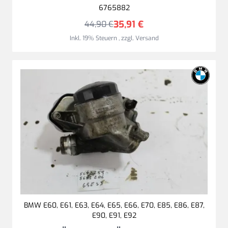
6765882
35,91 €
44,90 €
Inkl. 19% Steuern
,
zzgl.
Versand
BMW E60, E61, E63, E64, E65, E66, E70, E85, E86, E87,
E90, E91, E92