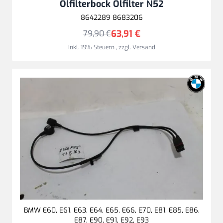
Ölfilterbock Ölfilter N52
8642289 8683206
63,91 €
79,90 €
Inkl. 19% Steuern
,
zzgl.
Versand
BMW E60, E61, E63, E64, E65, E66, E70, E81, E85, E86,
E87, E90, E91, E92, E93