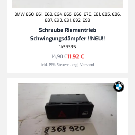
BMW E60, E61, E63, E64, E65, E66, E70, E81, E85, E86,
E87, E90, E91, E92, E93
Schraube Riementrieb
Schwingungsdämpfer !!NEU!!
1439395
11,92 €
14,90 €
Inkl. 19% Steuern
,
zzgl.
Versand