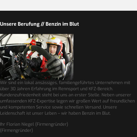
Unsere Berufung // Benzin im Blut
Wir sind ein lokal ansässiges, familiengeführtes Unternehmen mit
über 30 Jahren Erfahrung im Rennsport und KFZ-Bereich.
Kundenzufriedenheit steht bei uns an erster Stelle. Neben unserer
umfassenden KFZ-Expertise legen wir großen Wert auf freundlichen
und kompetenten Service sowie schnellen Versand. Unsere
Leidenschaft ist unser Leben – wir haben Benzin im Blut.
Ihr Florian Niegel (Firmengründer)
(Firmengründer)