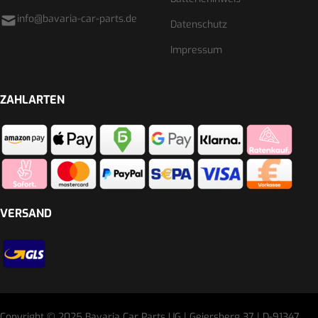
info@bavaria-car-parts.de
Datenschutz
Impressum
ZAHLARTEN
VERSAND
Copyright © 2025 Bavaria Car Parts UG | Geiersberg 37 | D-91347