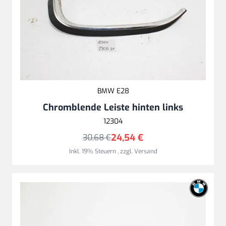
BMW E28
Chromblende Leiste hinten links
12304
24,54 €
30,68 €
Inkl. 19% Steuern
,
zzgl.
Versand