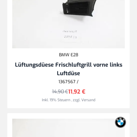
BMW E28
Lüftungsdüese Frischluftgrill vorne links
Luftdüse
1367567 /
11,92 €
14,90 €
Inkl. 19% Steuern
,
zzgl.
Versand