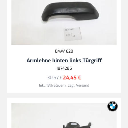
BMW E28
Armlehne hinten links Türgriff
1874285
24,45 €
30,57 €
Inkl. 19% Steuern
,
zzgl.
Versand