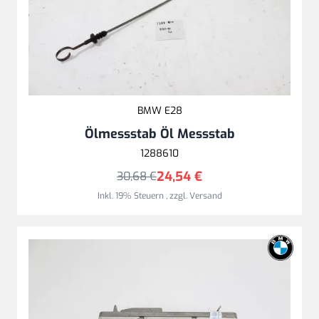
BMW E28
Ölmessstab Öl Messstab
1288610
24,54 €
30,68 €
Inkl. 19% Steuern
,
zzgl.
Versand