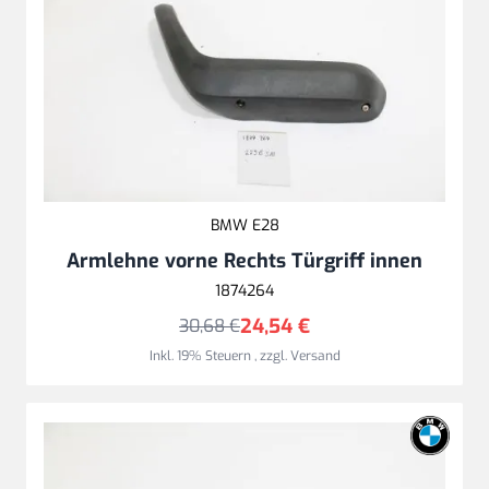
BMW E28
Armlehne vorne Rechts Türgriff innen
1874264
24,54 €
30,68 €
Inkl. 19% Steuern
,
zzgl.
Versand