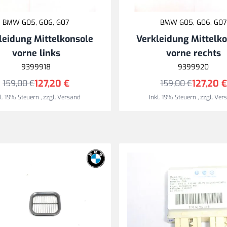
BMW G05, G06, G07
BMW G05, G06, G07
leidung Mittelkonsole
Verkleidung Mittelk
vorne links
vorne rechts
9399918
9399920
127,20 €
127,20 €
159,00 €
159,00 €
kl. 19% Steuern
,
zzgl.
Versand
Inkl. 19% Steuern
,
zzgl.
Ver