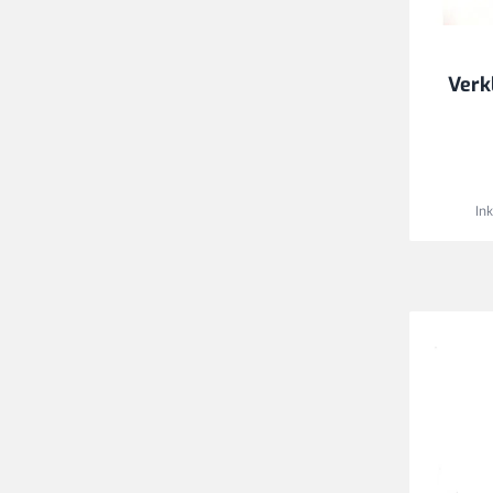
Verk
In