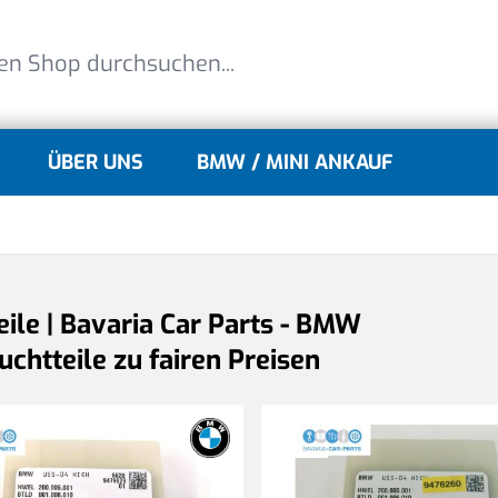
ÜBER UNS
BMW / MINI ANKAUF
lle
gle submenu for MINI Modelle
eile | Bavaria Car Parts - BMW
chtteile zu fairen Preisen