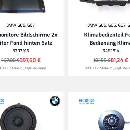
BMW G05, G07
BMW G05, G06, G07, G
onitore Bildschirme 2x
Klimabedienteil F
tor Fond hinten Satz
Bedienung Klim
8707915
9462514
397,60 €
81,24 €
497,00 €
101,55 €
kl. 19% Steuern
,
zzgl.
Versand
Inkl. 19% Steuern
,
zzgl.
Ver