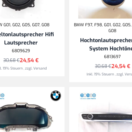
 G01, G02, G05, G07, G08
BMW F97, F98, G01, G02, G05,
G08
eltonlautsprecher Hifi
Hochtonlautsprecher
Lautsprecher
System Hochtön
6809629
6813697
24,54 €
30,68 €
24,54 €
30,68 €
kl. 19% Steuern
,
zzgl.
Versand
Inkl. 19% Steuern
,
zzgl.
Ver