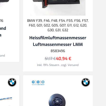
16
BMW F39, F46, F48, F54, F55, F56, F57,
F60, G01, G02, G05, G07, G11, G12, G20,
ond
G30, G31, G32
a
Heissfilmluftmassenmesser
Luftmassenmesser LMM
8583496
sand
40,94 €
51,17 €
Inkl. 19% Steuern
,
zzgl.
Versand