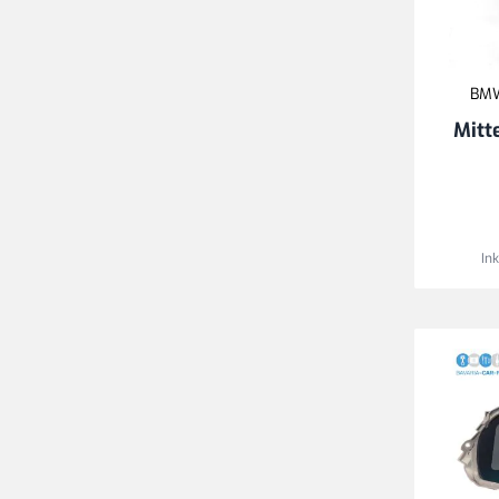
BMW
Mitt
In