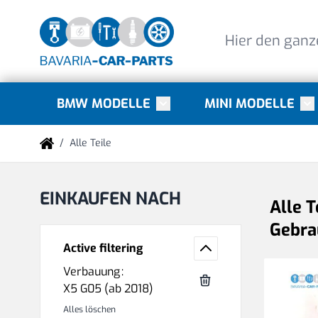
Direkt zum Inhalt
BMW MODELLE
MINI MODELLE
Toggle submenu for BMW Mode
Tog
/
Alle Teile
EINKAUFEN NACH
Alle T
Gebrau
Active filtering
Verbauung
X5 G05 (ab 2018)
Alles löschen