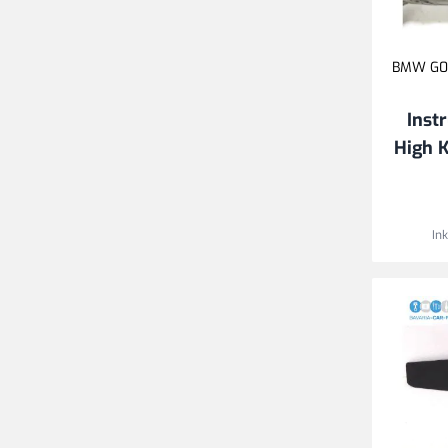
BMW G05,
Inst
High 
In