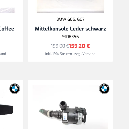
BMW G05, G07
Coffee
Mittelkonsole Leder schwarz
9108356
€
159,20 €
199,00 €
sand
Inkl. 19% Steuern
,
zzgl.
Versand