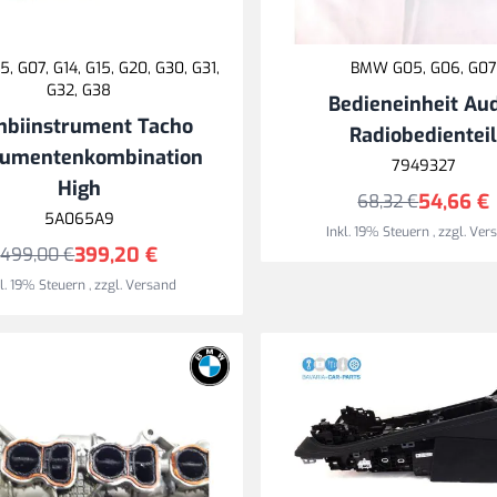
 G07, G14, G15, G20, G30, G31,
BMW G05, G06, G07
G32, G38
Bedieneinheit Au
biinstrument Tacho
Radiobedientei
rumentenkombination
7949327
High
54,66 €
68,32 €
5A065A9
Inkl. 19% Steuern
,
zzgl.
Ver
399,20 €
499,00 €
kl. 19% Steuern
,
zzgl.
Versand