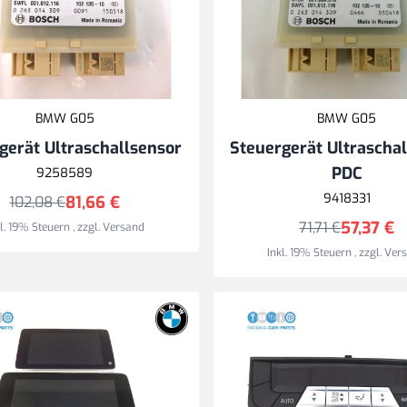
BMW G05
BMW G05
gerät Ultraschallsensor
Steuergerät Ultrascha
PDC
9258589
9418331
81,66 €
102,08 €
57,37 €
71,71 €
kl. 19% Steuern
,
zzgl.
Versand
Inkl. 19% Steuern
,
zzgl.
Ver