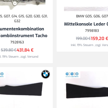
 G07, G14, G15, G20, G30, G31,
BMW G05, G06, G07
G32
Mittelkonsole Leder 
rumentenkombination
7998183
Kombiinstrument Tacho
159,20 
199,00 €
7928163
Inkl. 19% Steuern
,
zzgl.
Ver
431,84 €
539,80 €
kl. 19% Steuern
,
zzgl.
Versand