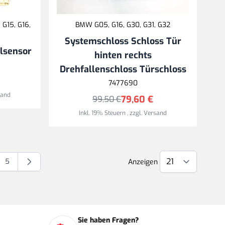
 G15, G16,
BMW G05, G16, G30, G31, G32
Systemschloss Schloss Tür
llsensor
hinten rechts
Drehfallenschloss Türschloss
7477690
sand
79,60 €
99,50 €
Inkl. 19% Steuern
,
zzgl.
Versand
5
Anzeigen
Seite
Sie haben Fragen?