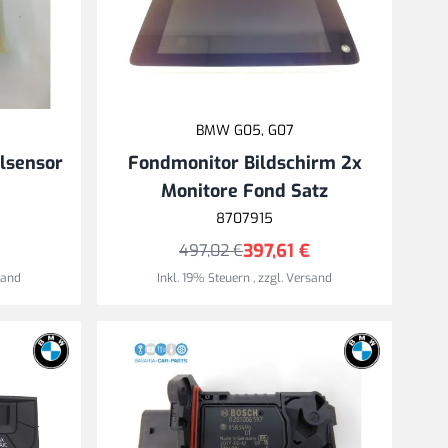
BMW G05, G07
llsensor
Fondmonitor Bildschirm 2x
Monitore Fond Satz
8707915
397,61 €
497,02 €
sand
Inkl. 19% Steuern
,
zzgl.
Versand