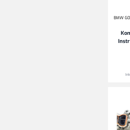
BMW G05,
Kom
Inst
In