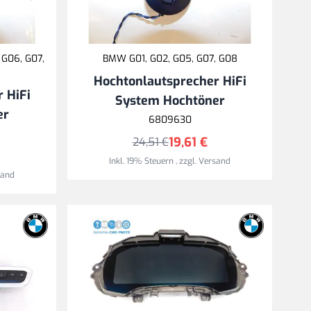
 G06, G07,
BMW G01, G02, G05, G07, G08
Hochtonlautsprecher HiFi
 HiFi
System Hochtöner
er
6809630
19,61 €
24,51 €
Inkl. 19% Steuern
,
zzgl.
Versand
sand