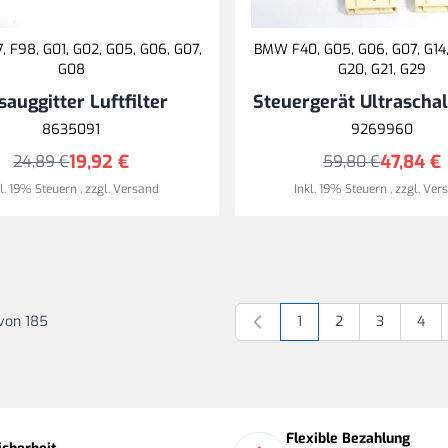
 F98, G01, G02, G05, G06, G07,
BMW F40, G05, G06, G07, G14,
G08
G20, G21, G29
sauggitter Luftfilter
Steuergerät Ultrascha
8635091
9269960
19,92 €
47,84 €
24,89 €
59,80 €
kl. 19% Steuern
,
zzgl.
Versand
Inkl. 19% Steuern
,
zzgl.
Ver
von
185
1
2
3
4
Sie lesen gerade Seite
Seite
Seite
Seite
Flexible Bezahlung