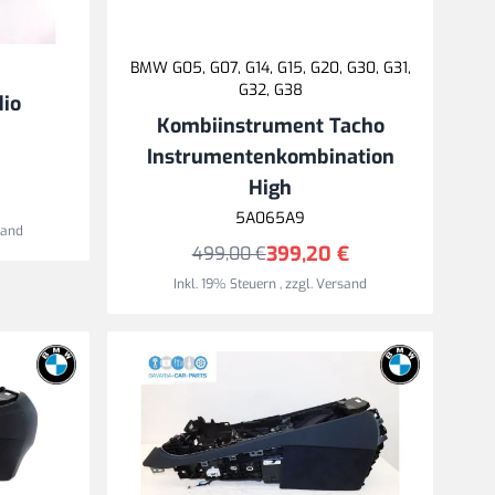
BMW G05, G07, G14, G15, G20, G30, G31,
G32, G38
dio
Kombiinstrument Tacho
l
Instrumentenkombination
High
5A065A9
sand
399,20 €
499,00 €
Inkl. 19% Steuern
,
zzgl.
Versand