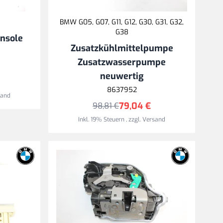
BMW G05, G07, G11, G12, G30, G31, G32,
G38
onsole
Zusatzkühlmittelpumpe
Zusatzwasserpumpe
neuwertig
8637952
sand
79,04 €
98,81 €
Inkl. 19% Steuern
,
zzgl.
Versand