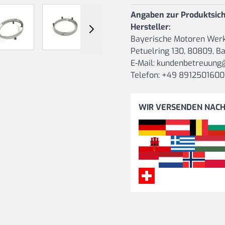
r image
View larger image
View larger image
View larger image
View larger 
Angaben zur Produktsich
Hersteller:
Bayerische Motoren Werk
Petuelring 130, 80809, B
E-Mail: kundenbetreuun
Telefon: +49 891250160
WIR VERSENDEN NAC