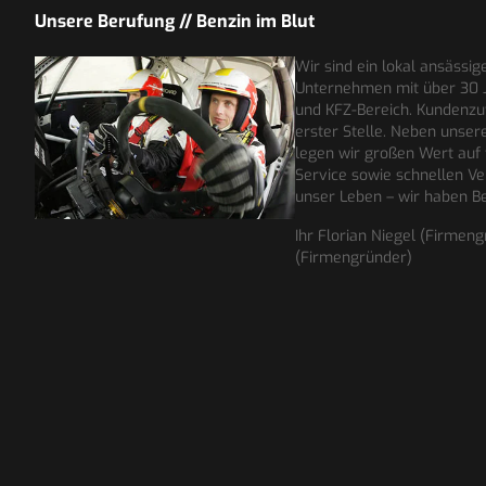
Unsere Berufung // Benzin im Blut
Wir sind ein lokal ansässig
Unternehmen mit über 30 
und KFZ-Bereich. Kundenzuf
erster Stelle. Neben unse
legen wir großen Wert auf
Service sowie schnellen Ve
unser Leben – wir haben Be
Ihr Florian Niegel (Firmen
(Firmengründer)