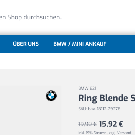
ÜBER UNS
BMW / MINI ANKAUF
lle
gle submenu for MINI Modelle
BMW E21
Ring Blende 
SKU: bav-18112-29276
15,92 €
19,90 €
Inkl. 19% Steuern
,
zzgl.
Versand