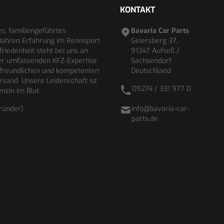
KONTAKT
es, familiengeführtes
Bavaria Car Parts
Jahren Erfahrung im Rennsport
Geiersberg 37,
riedenheit steht bei uns an
91347 Aufseß /
rer umfassenden KFZ-Expertise
Sachsendorf
 freundlichen und kompetenten
Deutschland
rsand. Unsere Leidenschaft ist
09274 / 331 977 0
nzin im Blut.
gründer)
info@bavaria-car-
parts.de