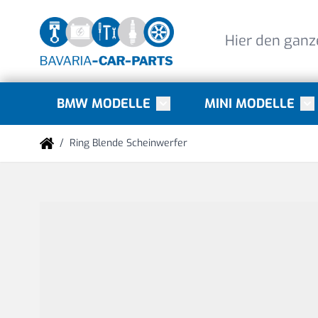
Direkt zum Inhalt
BMW MODELLE
MINI MODELLE
Toggle submenu for BMW Mode
Tog
/
Ring Blende Scheinwerfer