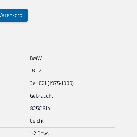
Warenkorb
r
BMW
18112
3er E21 (1975-1983)
Gebraucht
825C S14
Leicht
1-2 Days