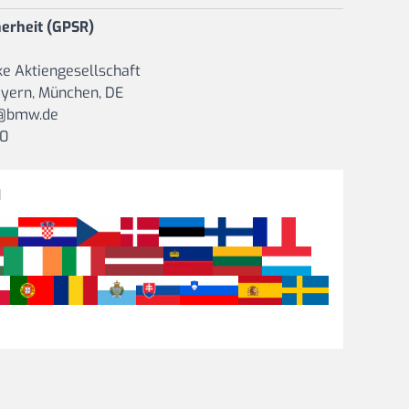
image
View larger image
erheit (GPSR)
e Aktiengesellschaft
ayern, München, DE
g@bmw.de
00
H