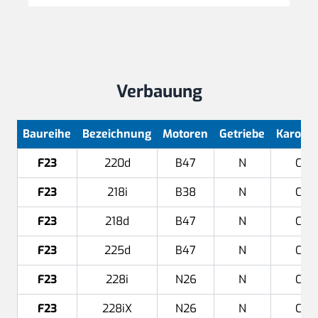
Verbauung
Baureihe
Bezeichnung
Motoren
Getriebe
Karosse
F23
220d
B47
N
Cab
F23
218i
B38
N
Cab
F23
218d
B47
N
Cab
F23
225d
B47
N
Cab
F23
228i
N26
N
Cab
F23
228iX
N26
N
Cab