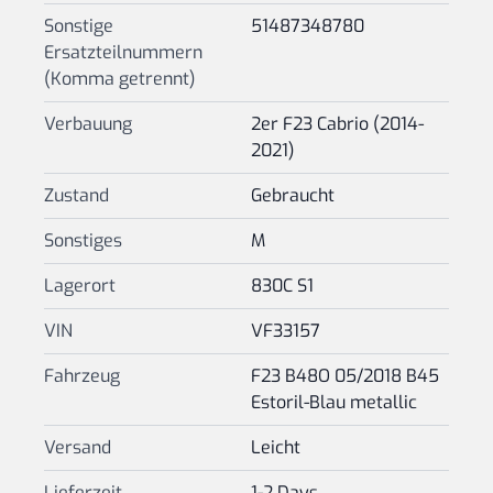
Sonstige
51487348780
Ersatzteilnummern
(Komma getrennt)
Verbauung
2er F23 Cabrio (2014-
2021)
Zustand
Gebraucht
Sonstiges
M
Lagerort
830C S1
VIN
VF33157
Fahrzeug
F23 B48O 05/2018 B45
Estoril-Blau metallic
Versand
Leicht
Lieferzeit
1-2 Days