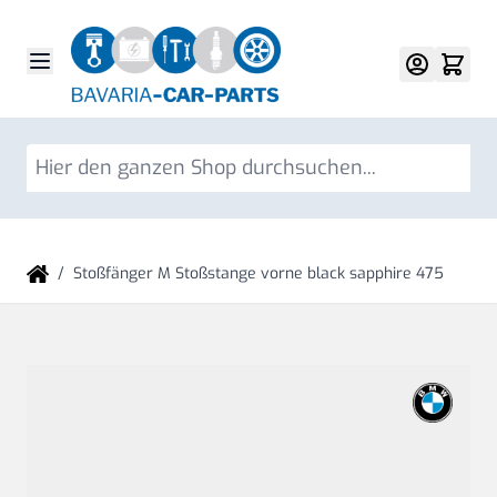
Direkt zum Inhalt
Su
/
Stoßfänger M Stoßstange vorne black sapphire 475