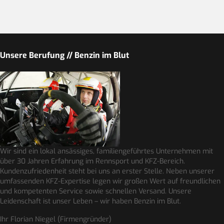
Unsere Berufung // Benzin im Blut
Wir sind ein lokal ansässiges, familiengeführtes Unternehmen mit
über 30 Jahren Erfahrung im Rennsport und KFZ-Bereich.
Kundenzufriedenheit steht bei uns an erster Stelle. Neben unserer
umfassenden KFZ-Expertise legen wir großen Wert auf freundlichen
und kompetenten Service sowie schnellen Versand. Unsere
Leidenschaft ist unser Leben – wir haben Benzin im Blut.
Ihr Florian Niegel (Firmengründer)