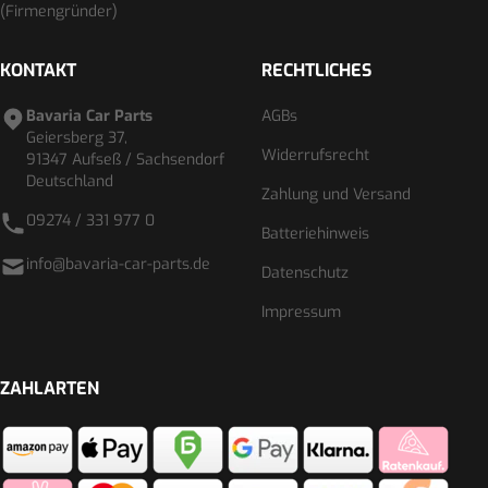
(Firmengründer)
KONTAKT
RECHTLICHES
Bavaria Car Parts
AGBs
Geiersberg 37,
Widerrufsrecht
91347 Aufseß / Sachsendorf
Deutschland
Zahlung und Versand
09274 / 331 977 0
Batteriehinweis
info@bavaria-car-parts.de
Datenschutz
Impressum
ZAHLARTEN