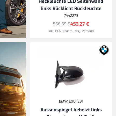
Heckleuchte LED Seitenwand
links Rücklicht Rückleuchte
7442273
453,27 €
566,59 €
Inkl. 19% Steuern
,
zzgl.
Versand
en,
aren
BMW E90, E91
Aussenspiegel beheizt links