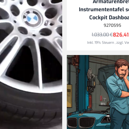
Armaturenbre
Instrumententafel 
Cockpit Dashbo
9270595
826,41
1.033,00 €
Inkl. 19% Steuern
,
zzgl.
Ve