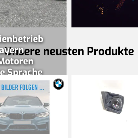
ienbetrieb
ayern
Unsere neusten Produkte
Motoren
e Sprache
 seit
ationen