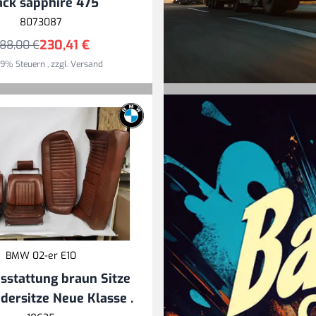
SALE-Artikel
ack sapphire 475
8073087
Zum SALE
230,41 €
88,00 €
 19% Steuern
,
zzgl.
Versand
BMW 02-er E10
Von Bayern n
sstattung braun Sitze
Europa, wir li
dersitze Neue Klasse .