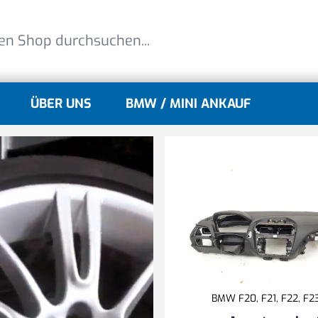
ÜBER UNS
BMW / MINI ANKAUF
lle
gle submenu for MINI Modelle
BMW F20, F21, F22, F2