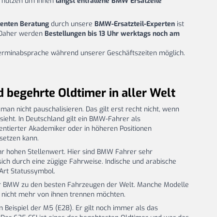
 nutzen um Ihnen
längst entfallene BMW Ersatzeile
enten Beratung
durch unsere
BMW-Ersatzteil-Experten
ist
 Daher werden
Bestellungen bis 13 Uhr werktags noch am
Terminabsprache während unserer Geschäftszeiten möglich.
begehrte Oldtimer in aller Welt
n nicht pauschalisieren. Das gilt erst recht nicht, wenn
ieht. In Deutschland gilt ein BMW-Fahrer als
entierter Akademiker oder in höheren Positionen
setzen kann.
hr hohen Stellenwert. Hier sind BMW Fahrer sehr
ich durch eine zügige Fahrweise. Indische und arabische
Art Statussymbol.
r BMW zu den besten Fahrzeugen der Welt. Manche Modelle
ch nicht mehr von ihnen trennen möchten.
Beispiel der M5 (E28). Er gilt noch immer als das