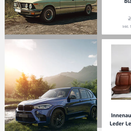
bl
2
Inkl.
Ein breites
Sortiment
originaler BMW
Oldtimer-
Ersatzteile für
wahre Liebhaber
Innenau
Leder Le