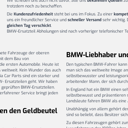
Wir scheuen uns auch nicht davor, alle uns
bekannten Quellen
zu
trotzdem noch zu beschaffen.
Die
Kundenzufriedenheit
steht bei uns im Fokus. Zu einer
kompet
uns ein freundlicher Service und
schneller Versand
sehr wichtig.
gleichen Tag verschickt
.
BMW-Ersatzteil Abholungen sind nach vorheriger telefonischer 
hnete Fahrzeuge der oberen
BMW-Liebhaber und 
mit dem Bau von
ie ersten Automobile. Heute ist
Den typischen BMW-Fahrer kann ma
s weltweit. Kein Wunder das auch
man sich das weltweite Image ans
 Car Parts sind ein starker und
selbstbewusster und leistungsori
- Ersatzteilen geht. Wir haben
arbeitender Mann, der sich durch
d geprüften BMW-Ersatzteilen.
In England hat ein BMW einen se
 erfahrener Service bringt jeden
selbstbewusst und präsentieren s
Landsleute fahren BMW als eine 
en den Geldbeutel
Unabhängig von allem gehört de
sind so beliebt, dass Besitzer si
Zu diesen Fahrzeugen gehört zum 