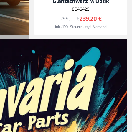
n
Glanzschwarz M Optik
8046425
239,20 €
299,00 €
Inkl. 19% Steuern
,
zzgl.
Versand
ach
efern