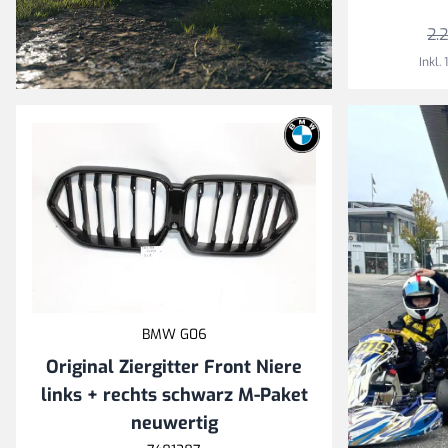
Zu den E21 Produkten
2.
Inkl.
CO₂ sparen, Geld
sparen
Gebrauchte BMW
und MINI
Ersatzteile für
Umwelt und
Geldbeutel!
BMW G06
Original Ziergitter Front Niere
links + rechts schwarz M-Paket
neuwertig