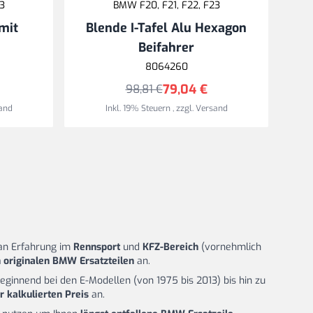
3
BMW F20, F21, F22, F23
mit
Blende I-Tafel Alu Hexagon
Beifahrer
Sa
8064260
79,04 €
98,81 €
and
Inkl. 19% Steuern
,
zzgl.
Versand
n Erfahrung im
Rennsport
und
KFZ-Bereich
(vornehmlich
 originalen BMW Ersatzteilen
an.
beginnend bei den E-Modellen (von 1975 bis 2013) bis hin zu
ir kalkulierten Preis
an.