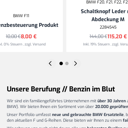
BMW F20, F21, F22, F2
Schaltknopf Leder 
BMW F11
Abdeckung M
enzbesteuerung Produkt
2284545
8,00 €
115,20 €
10,00 €
144,00 €
kl. 0% Steuern
,
zzgl.
Versand
Inkl. 19% Steuern
,
zzgl.
Vers
Unsere Berufung // Benzin im Blut
Wir sind ein familiengeführtes Unternehmen mit
über 30 Jahren
a
BMW). Wir bieten Ihnen ein Sortiment von über
20.000 geprüften
Unser Portfolio umfasst
neue und gebrauchte BMW Ersatzteile
, 
den aktuellen F und G-Reihen. Diese bieten wir Ihnen zu einem
fa