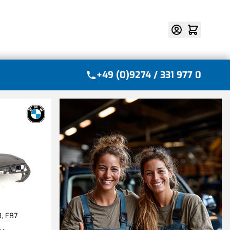
Suche
+49 (0)9274 / 331 977 0
3, F87