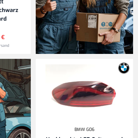
tt
schwarz
ard
 €
rsand
Versandkostenfrei
ab 49 € Warenwert
*
* ausgenommen Sperrgut
BMW G06