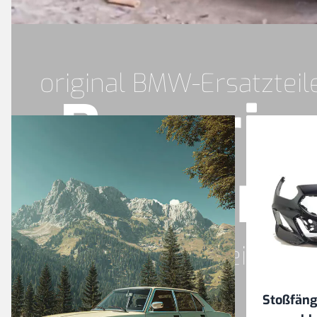
original BMW-Ersatzteil
Bavaria
Part
Gebrauchtteile – N
Stoßfäng