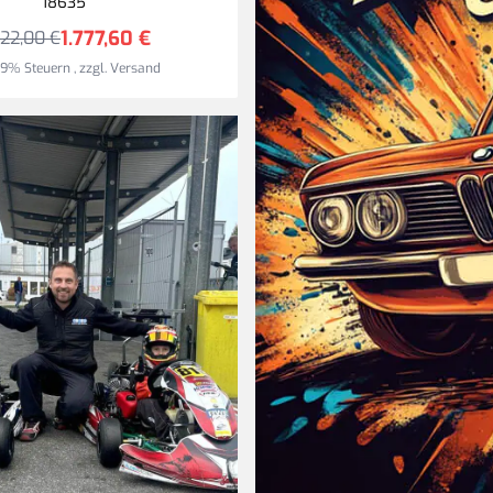
18635
europaweit.
1.777,60 €
222,00 €
 19% Steuern
,
zzgl.
Versand