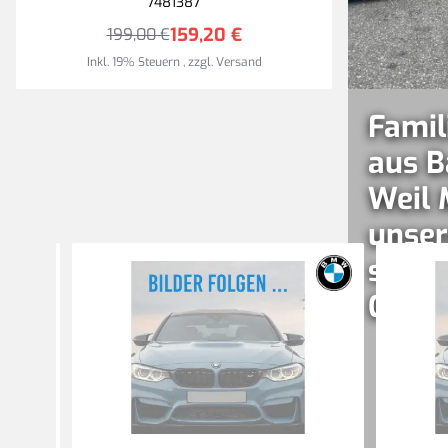
7481387
159,20 €
199,00 €
Inkl. 19% Steuern
,
zzgl.
Versand
Famil
aus B
Weil 
unser
sind –
Gener