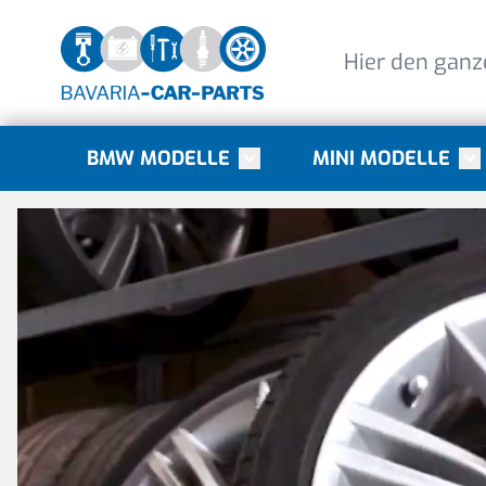
Direkt zum Inhalt
BMW MODELLE
MINI MODELLE
Toggle submenu for BMW Mode
Tog