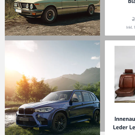
bl
2
Inkl.
Ein breites
Sortiment
originaler BMW
Oldtimer-
Ersatzteile für
wahre Liebhaber
Innenau
Leder Le