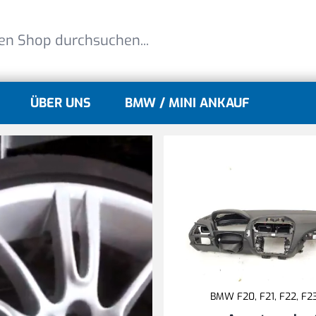
ÜBER UNS
BMW / MINI ANKAUF
lle
gle submenu for MINI Modelle
BMW F20, F21, F22, F2