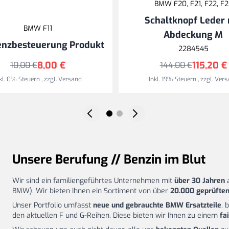
BMW F20, F21, F22, F2
Schaltknopf Leder 
BMW F11
Abdeckung M
enzbesteuerung Produkt
2284545
8,00 €
115,20 €
10,00 €
144,00 €
kl. 0% Steuern
,
zzgl.
Versand
Inkl. 19% Steuern
,
zzgl.
Vers
Unsere Berufung // Benzin im Blut
Wir sind ein familiengeführtes Unternehmen mit
über 30 Jahren
a
BMW). Wir bieten Ihnen ein Sortiment von über
20.000 geprüften
Unser Portfolio umfasst
neue und gebrauchte BMW Ersatzteile
, 
den aktuellen F und G-Reihen. Diese bieten wir Ihnen zu einem
fa