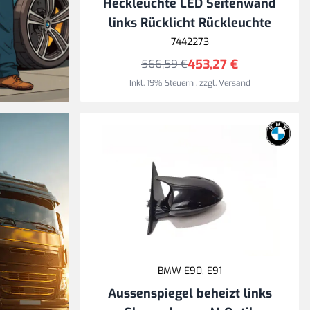
Heckleuchte LED Seitenwand
links Rücklicht Rückleuchte
7442273
453,27 €
566,59 €
Inkl. 19% Steuern
,
zzgl.
Versand
en,
aren
BMW E90, E91
Aussenspiegel beheizt links