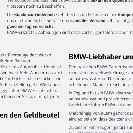
Wir scheuen uns auch nicht davor, alle uns
bekannten Quellen
zu
trotzdem noch zu beschaffen.
Die
Kundenzufriedenheit
steht bei uns im Fokus. Zu einer
kompet
uns ein freundlicher Service und
schneller Versand
sehr wichtig.
gleichen Tag verschickt
.
BMW-Ersatzteil Abholungen sind nach vorheriger telefonischer 
hnete Fahrzeuge der oberen
BMW-Liebhaber und 
mit dem Bau von
ie ersten Automobile. Heute ist
Den typischen BMW-Fahrer kann ma
s weltweit. Kein Wunder das auch
man sich das weltweite Image ans
 Car Parts sind ein starker und
selbstbewusster und leistungsori
- Ersatzteilen geht. Wir haben
arbeitender Mann, der sich durch
d geprüften BMW-Ersatzteilen.
In England hat ein BMW einen se
 erfahrener Service bringt jeden
selbstbewusst und präsentieren s
Landsleute fahren BMW als eine 
en den Geldbeutel
Unabhängig von allem gehört de
sind so beliebt, dass Besitzer si
Zu diesen Fahrzeugen gehört zum 