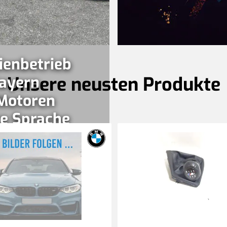
ienbetrieb
ayern
Unsere neusten Produkte
Motoren
e Sprache
 seit
ationen