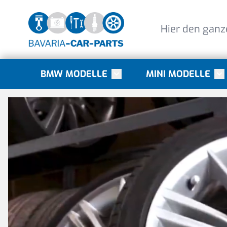
Direkt zum Inhalt
BMW MODELLE
MINI MODELLE
Toggle submenu for BMW Mode
Tog