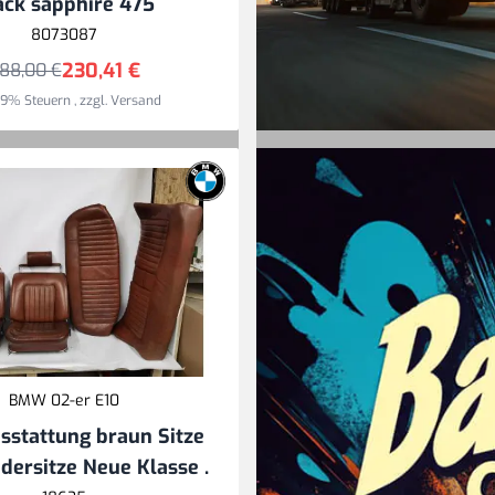
SALE-Artikel
ack sapphire 475
8073087
Zum SALE
230,41 €
88,00 €
 19% Steuern
,
zzgl.
Versand
BMW 02-er E10
Von Bayern n
sstattung braun Sitze
Europa, wir li
dersitze Neue Klasse .