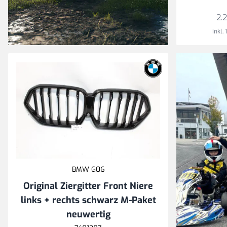
Zu den E21 Produkten
2.
Inkl.
CO₂ sparen, Geld
sparen
Gebrauchte BMW
und MINI
Ersatzteile für
Umwelt und
Geldbeutel!
BMW G06
Original Ziergitter Front Niere
links + rechts schwarz M-Paket
neuwertig