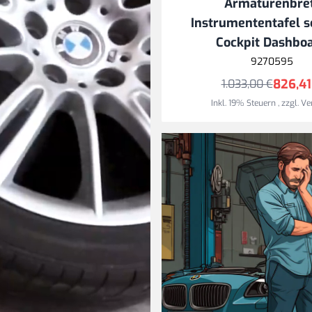
Armaturenbre
Instrumententafel 
Cockpit Dashbo
9270595
826,41
1.033,00 €
Inkl. 19% Steuern
,
zzgl.
Ve