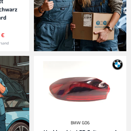
tt
schwarz
ard
 €
rsand
Versandkostenfrei
ab 49 € Warenwert
*
* ausgenommen Sperrgut
BMW G06