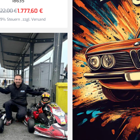
18635
europaweit.
1.777,60 €
222,00 €
 19% Steuern
,
zzgl.
Versand