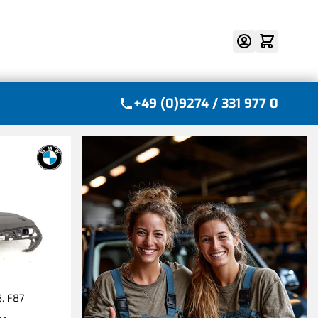
Suche
+49 (0)9274 / 331 977 0
3, F87