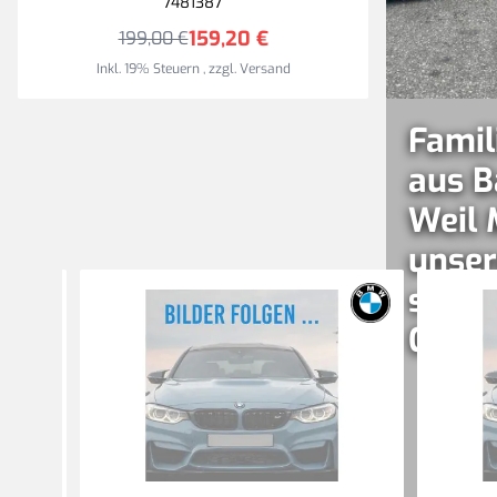
7481387
159,20 €
199,00 €
Inkl. 19% Steuern
,
zzgl.
Versand
Famil
aus B
Weil 
unser
sind –
Gener