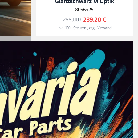
n
Glanzschwarz M Optik
8046425
239,20 €
299,00 €
Inkl. 19% Steuern
,
zzgl.
Versand
ach
efern