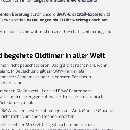
 nutzen um Ihnen
längst entfallene BMW Ersatzeile
enten Beratung
durch unsere
BMW-Ersatzteil-Experten
ist
 Daher werden
Bestellungen bis 13 Uhr werktags noch am
Terminabsprache während unserer Geschäftszeiten möglich.
begehrte Oldtimer in aller Welt
n nicht pauschalisieren. Das gilt erst recht nicht, wenn
ieht. In Deutschland gilt ein BMW-Fahrer als
entierter Akademiker oder in höheren Positionen
setzen kann.
hr hohen Stellenwert. Hier sind BMW Fahrer sehr
ich durch eine zügige Fahrweise. Indische und arabische
Art Statussymbol.
r BMW zu den besten Fahrzeugen der Welt. Manche Modelle
ch nicht mehr von ihnen trennen möchten.
Beispiel der M5 (E28). Er gilt noch immer als das