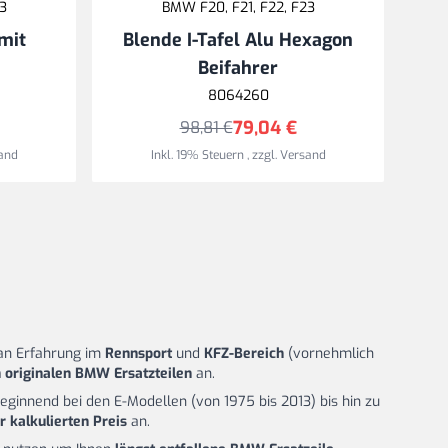
3
BMW F20, F21, F22, F23
mit
Blende I-Tafel Alu Hexagon
Beifahrer
Sa
8064260
79,04 €
98,81 €
and
Inkl. 19% Steuern
,
zzgl.
Versand
n Erfahrung im
Rennsport
und
KFZ-Bereich
(vornehmlich
 originalen BMW Ersatzteilen
an.
beginnend bei den E-Modellen (von 1975 bis 2013) bis hin zu
ir kalkulierten Preis
an.