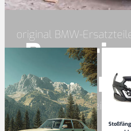
original BMW-Ersatzteil
Bavaria
Part
Gebrauchtteile – N
Stoßfäng